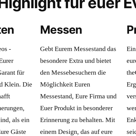
Highlight für euer E
ten
Messen
P
os -
Gebt Eurem Messestand das
Ein
Eurer
besondere Extra und bietet
eur
Garant für
den Messebesuchern die
the
d Klein. Die
Möglichkeit Euren
Erg
afft
Messestand, Eure Firma und
ver
nerungen,
Euer Produkt in besonderer
wer
ind, als ein
Erinnerung zu behalten. Mit
Enk
Eure Gäste
einem Design, das auf eure
sei